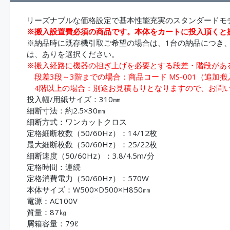
リーズナブルな価格設定で基本性能充実のスタンダード
※搬入設置費必須の商品です。本体をカートに投入頂くと
※納品時に既存機引取ご希望の場合は、1台の納品につき
は、ありを選択ください。
※搬入経路に機器の担ぎ上げを必要とする段差・階段があ
段差3段～3階までの場合：商品コード MS-001（追加
4階以上の場合：別途お見積もりとなりますので、お問
投入幅/用紙サイズ：310㎜
細断寸法：約2.5×30㎜
細断方式：ワンカットクロス
定格細断枚数（50/60Hz）：14/12枚
最大細断枚数（50/60Hz）：25/22枚
細断速度（50/60Hz）：3.8/4.5m/分
定格時間：連続
定格消費電力（50/60Hz）：570W
本体サイズ：W500×D500×H850㎜
電源：AC100V
質量：87㎏
屑箱容量：79ℓ