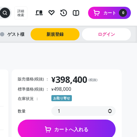
詳細
カート
0
検索
ゲスト
新規登録
ログイン
398,400
¥
販売価格(税抜)
(税抜)
498,000
標準価格(税抜)
¥
在庫状況
お取り寄せ
数量
カートへ入れる