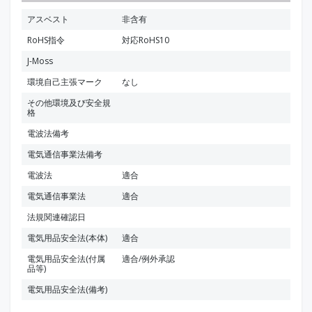
アスベスト
非含有
RoHS指令
対応RoHS10
J-Moss
環境自己主張マーク
なし
その他環境及び安全規
格
電波法備考
電気通信事業法備考
電波法
適合
電気通信事業法
適合
法規関連確認日
電気用品安全法(本体)
適合
電気用品安全法(付属
適合/例外承認
品等)
電気用品安全法(備考)