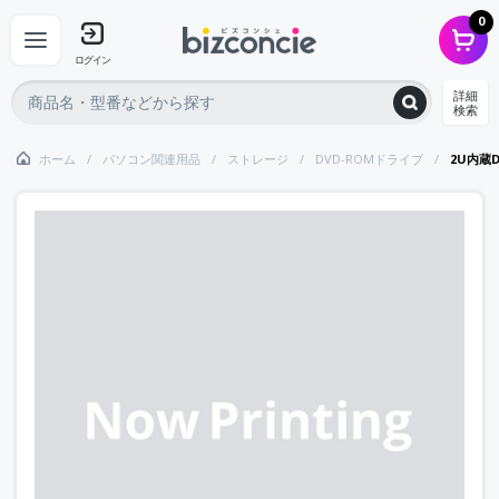
0
ログイン
詳細
検索
ホーム
パソコン関連用品
ストレージ
DVD-ROMドライブ
2U内蔵