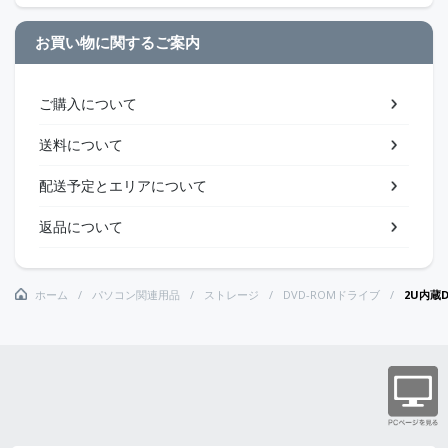
お買い物に関するご案内
ご購入について
送料について
配送予定とエリアについて
返品について
ホーム
パソコン関連用品
ストレージ
DVD-ROMドライブ
2U内蔵