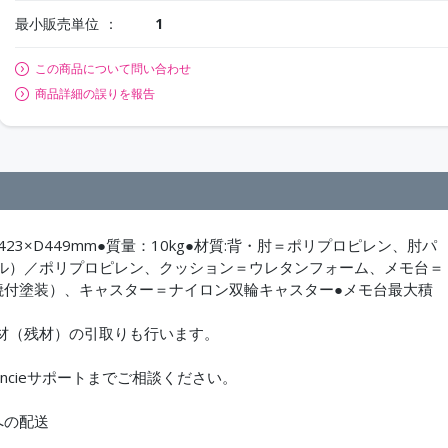
最小販売単位
1
この商品について問い合わせ
商品詳細の誤りを報告
:W423×D449mm●質量：10kg●材質:背・肘＝ポリプロピレン、肘パ
ル）／ポリプロピレン、クッション＝ウレタンフォーム、メモ台＝
焼付塗装）、キャスター＝ナイロン双輪キャスター●メモ台最大積
材（残材）の引取りも行います。
ncieサポートまでご相談ください。
への配送