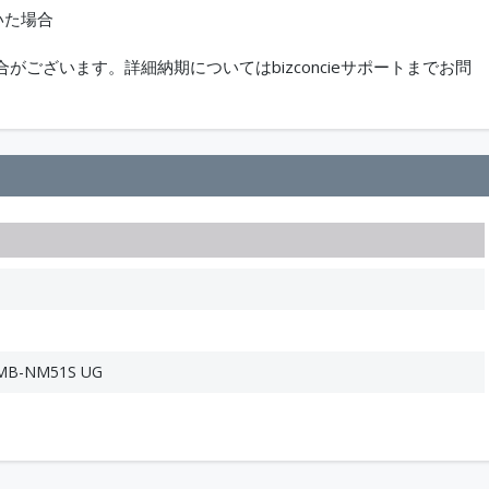
いた場合
ございます。詳細納期についてはbizconcieサポートまでお問
B-NM51S UG