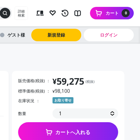
詳細
カート
0
検索
ゲスト
新規登録
ログイン
59,275
¥
販売価格(税抜)
(税抜)
98,100
標準価格(税抜)
¥
在庫状況
お取り寄せ
数量
カートへ入れる