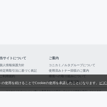
当サイトについて
ご案内
個人情報保護方針
コニカミノルタグループについて
特定商取引法に基づく表記
使用済みトナー回収のご案内
ご利用規約
環境への取り組みについて
CSR（社会・環境活動）
トの使用を続けることでCookieの使用を承諾したことになります。
ビズ
コニカミノルタジャパン（株）は事業者向けの商品・サービスの情報を提供しております
コニカミノルタジャパン株式会社／東京都公安委員会 古物商許可証番号 第3010916054482
© 2014-
2026
KONICA MINOLTA JAPAN, INC.