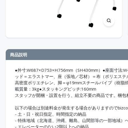
商品説明
●外寸:W687×D753×H756mm（SH430mm）●座面寸法
ッド＝エラストマー、座（張地／芯材）＝布（ポリエステ
高密度ポリエチレン、脚＝φ19mmスチールパイプ（樹脂
載質量：3kg●スタッキングピッチ:160mm
スタッフが開梱・設置を行う、組立不要の商品です。梱包
以下の場合は別途料金が発生する場合がありますのでbizco
- 土・日・祝日指定、時間指定の納品
- 特殊地域（北海道、沖縄、離島、山間部等の一部地域）
- エレベーターのない2階以上への納品