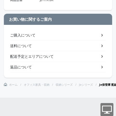
お買い物に関するご案内
ご購入について
送料について
配送予定とエリアについて
返品について
ホーム
オフィス家具・収納
収納シリーズ
Jeシリーズ
Je保管庫 配線ベ