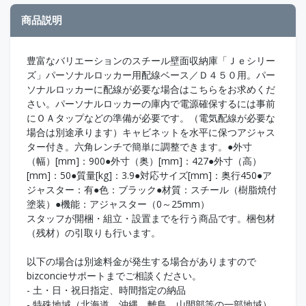
商品説明
豊富なバリエーションのスチール壁面収納庫「Ｊｅシリー
ズ」パーソナルロッカー用配線ベース／Ｄ４５０用。パー
ソナルロッカーに配線が必要な場合はこちらをお求めくだ
さい。パーソナルロッカーの庫内で電源確保するには事前
にＯＡタップなどの準備が必要です。（電気配線が必要な
場合は別途承ります）キャビネットを水平に保つアジャス
ター付き。六角レンチで簡単に調整できます。●外寸
（幅）[mm]：900●外寸（奥）[mm]：427●外寸（高）
[mm]：50●質量[kg]：3.9●対応サイズ[mm]：奥行450●ア
ジャスター：有●色：ブラック●材質：スチール（樹脂焼付
塗装）●機能：アジャスター（0～25mm）
スタッフが開梱・組立・設置までを行う商品です。梱包材
（残材）の引取りも行います。
以下の場合は別途料金が発生する場合がありますので
bizconcieサポートまでご相談ください。
- 土・日・祝日指定、時間指定の納品
- 特殊地域（北海道、沖縄、離島、山間部等の一部地域）