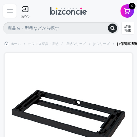
0
ログイン
詳細
検索
ホーム
オフィス家具・収納
収納シリーズ
Jeシリーズ
Je保管庫 配線ベ