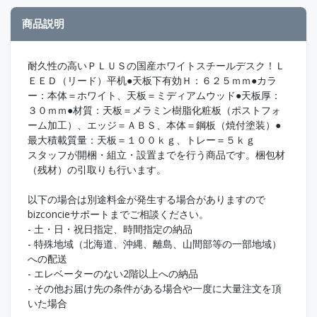
商品説明
耐久性の高いＰＬＵＳの国産ホワイトスチールデスク！Ｌ
ＥＥＤ（リード）平机●天板下有効Ｈ：６２５ｍｍ●カラ
ー：本体＝ホワイト、天板＝ミディアムウッド●天板厚：
３０ｍｍ●材質：天板＝メラミン樹脂化粧板（ポストフォ
ーム加工）、エッジ＝ＡＢＳ、本体＝鋼板（焼付塗装）●
最大積載質量：天板＝１００ｋｇ、トレー＝５ｋｇ
スタッフが開梱・組立・設置までを行う商品です。梱包材
（残材）の引取りも行います。
以下の場合は別途料金が発生する場合がありますので
bizconcieサポートまでご相談ください。
- 土・日・祝日指定、時間指定の納品
- 特殊地域（北海道、沖縄、離島、山間部等の一部地域）
への配送
- エレベーターのない2階以上への納品
- その他お届け先の条件がある場合や一度に大量注文を頂
いた場合