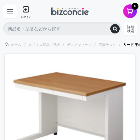
0
ログイン
詳細
検索
ホーム
オフィス家具・収納
デスクシリーズ
昇降デスク
リード 平机 