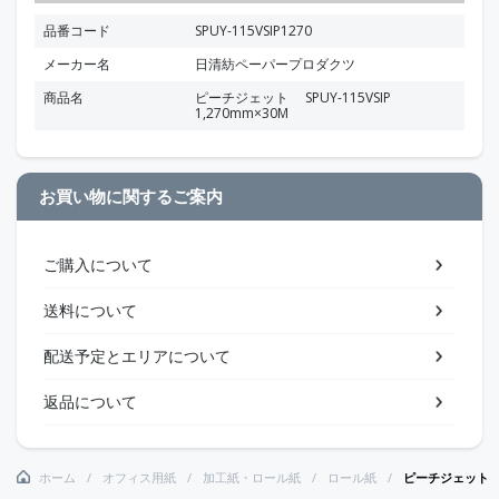
品番コード
SPUY-115VSIP1270
メーカー名
日清紡ペーパープロダクツ
商品名
ピーチジェット SPUY-115VSIP
1,270mm×30M
お買い物に関するご案内
ご購入について
送料について
配送予定とエリアについて
返品について
ホーム
オフィス用紙
加工紙・ロール紙
ロール紙
ピーチジェット SP