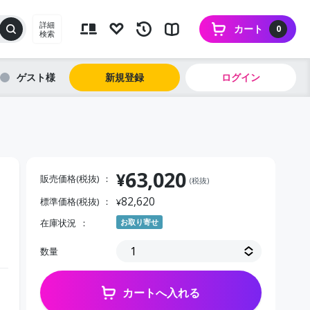
詳細
カート
0
検索
ゲスト
新規登録
ログイン
63,020
¥
販売価格(税抜)
(税抜)
82,620
標準価格(税抜)
¥
在庫状況
お取り寄せ
数量
カートへ入れる