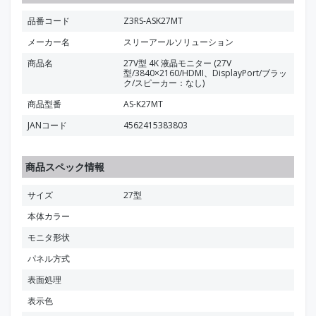
品番コード
Z3RS-ASK27MT
メーカー名
スリーアールソリューション
商品名
27V型 4K 液晶モニター (27V
型/3840×2160/HDMI、DisplayPort/ブラッ
ク/スピーカー：なし)
商品型番
AS-K27MT
JANコード
4562415383803
商品スペック情報
サイズ
27型
本体カラー
モニタ形状
パネル方式
表面処理
表示色