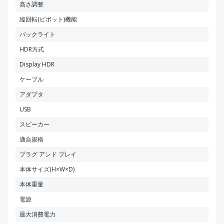
高さ調整
縦回転(ピボット)機能
バックライト
HDR方式
Display HDR
ケーブル
アダプタ
USB
スピーカー
適合規格
プラグ アンド プレイ
本体サイズ(H×W×D)
本体重量
電源
最大消費電力