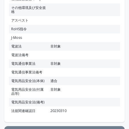
その他環境及び安全規
格
アスベスト
RoHS指令
J-Moss
電波法
非対象
電波法備考
電気通信事業法
非対象
電気通信事業法備考
電気用品安全法(本体)
適合
電気用品安全法(付属
非対象
品等)
電気用品安全法(備考)
法規関連確認日
20230310