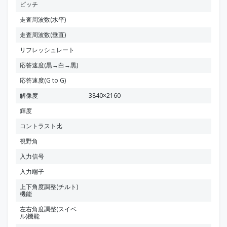
ピッチ
走査周波数(水平)
走査周波数(垂直)
リフレッシュレート
応答速度(黒→白→黒)
応答速度(G to G)
解像度
3840×2160
輝度
コントラスト比
視野角
入力信号
入力端子
上下角度調整(チルト)
機能
左右角度調整(スイベ
ル)機能