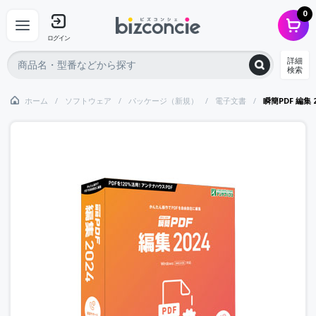
0
ログイン
詳細
検索
ホーム
ソフトウェア
パッケージ（新規）
電子文書
瞬簡PDF 編集 