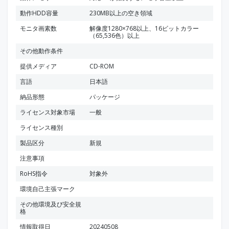
動作HDD容量
230MB以上の空き領域
モニタ画素数
解像度1280×768以上、16ビットカラー
（65,536色）以上
その他動作条件
提供メディア
CD-ROM
言語
日本語
納品形態
パッケージ
ライセンス対象市場
一般
ライセンス種別
製品区分
新規
注意事項
RoHS指令
対象外
環境自己主張マーク
その他環境及び安全規
格
情報取得日
20240508