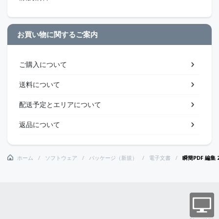
お買い物に関するご案内
ご購入について
送料について
配送予定とエリアについて
返品について
ホーム
ソフトウェア
パッケージ（新規）
電子文書
瞬簡PDF 編集 