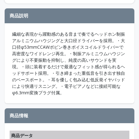
商品説明
繊細な表現から躍動感のある音まで奏でるヘッドホン制振
アルミニウムハウジングと大口径ドライバーを採用。・大
口径φ53mmCCAWボビン巻きボイスコイルドライバーで
高密度なワイドレンジ再生。・制振アルミニウムハウジン
グにより不要振動を抑制し、純度の高いサウンドを実
現。・頭に装着するだけで最適なフィット感が得られるヘ
ッドサポート採用。・引き締まった重低音を引き出す独自
のベースポート。・耳を優しく包み込む低反発イヤパッド
により快適リスニング。・電子ピアノなどに接続可能な
φ6.3mm変換プラグ付属。
商品情報
商品データ