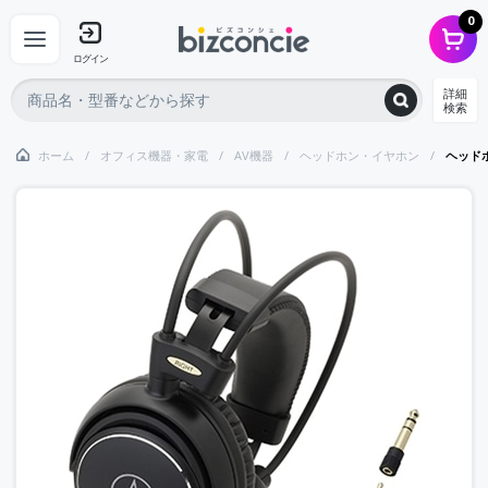
0
ログイン
詳細
検索
ホーム
オフィス機器・家電
AV機器
ヘッドホン・イヤホン
ヘッドホ