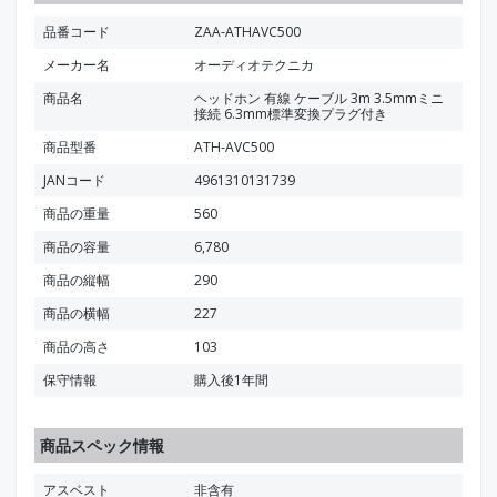
品番コード
ZAA-ATHAVC500
メーカー名
オーディオテクニカ
商品名
ヘッドホン 有線 ケーブル 3m 3.5mmミニ
接続 6.3mm標準変換プラグ付き
商品型番
ATH-AVC500
JANコード
4961310131739
商品の重量
560
商品の容量
6,780
商品の縦幅
290
商品の横幅
227
商品の高さ
103
保守情報
購入後1年間
商品スペック情報
アスベスト
非含有