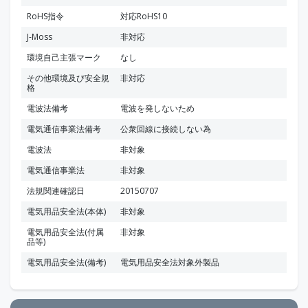
RoHS指令
対応RoHS10
J-Moss
非対応
環境自己主張マーク
なし
その他環境及び安全規
非対応
格
電波法備考
電波を発しないため
電気通信事業法備考
公衆回線に接続しない為
電波法
非対象
電気通信事業法
非対象
法規関連確認日
20150707
電気用品安全法(本体)
非対象
電気用品安全法(付属
非対象
品等)
電気用品安全法(備考)
電気用品安全法対象外製品