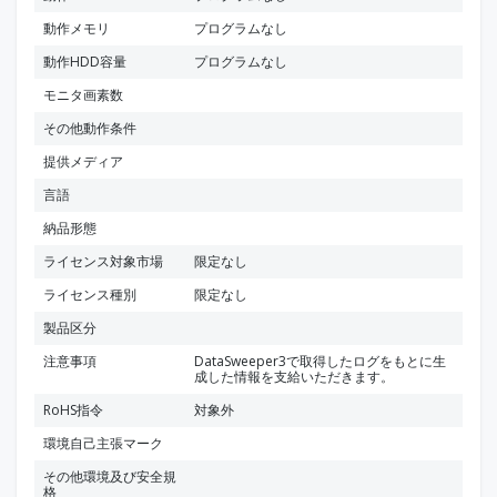
動作メモリ
プログラムなし
動作HDD容量
プログラムなし
モニタ画素数
その他動作条件
提供メディア
言語
納品形態
ライセンス対象市場
限定なし
ライセンス種別
限定なし
製品区分
注意事項
DataSweeper3で取得したログをもとに生
成した情報を支給いただきます。
RoHS指令
対象外
環境自己主張マーク
その他環境及び安全規
格