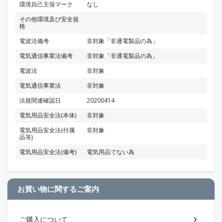
環境自己主張マーク
なし
その他環境及び安全規
格
電波法備考
非対象「非通電製品の為」
電気通信事業法備考
非対象「非通電製品の為」
電波法
非対象
電気通信事業法
非対象
法規関連確認日
20200414
電気用品安全法(本体)
非対象
電気用品安全法(付属
非対象
品等)
電気用品安全法(備考)
電気用品でない為
お買い物に関するご案内
ご購入について