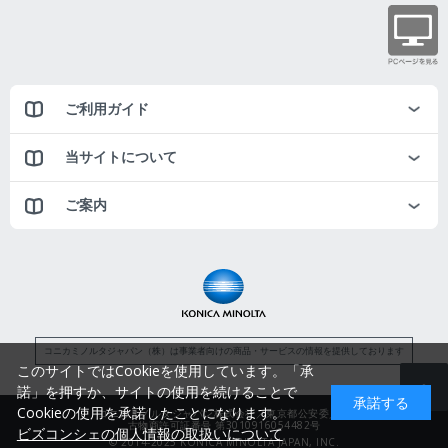
ご利用ガイド
当サイトについて
ご案内
コニカミノルタジャパン（株）は事業者向けの商品・サービスの情報を提供しております
このサイトではCookieを使用しています。「承
諾」を押すか、サイトの使用を続けることで
承諾する
Cookieの使用を承諾したことになります。
コニカミノルタジャパン株式会社／東京都公安委員会
古物商許可証番号 第3010916054482号
ビズコンシェの個人情報の取扱いについて
© 2014-2025 KONICA MINOLTA JAPAN, INC.