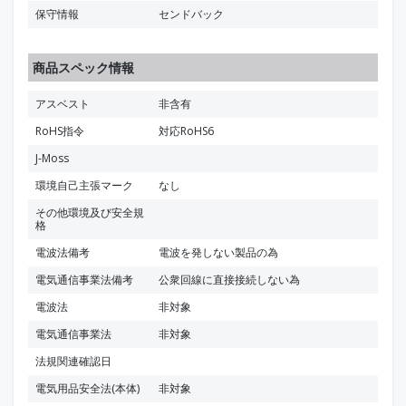
保守情報
センドバック
商品スペック情報
アスベスト
非含有
RoHS指令
対応RoHS6
J-Moss
環境自己主張マーク
なし
その他環境及び安全規
格
電波法備考
電波を発しない製品の為
電気通信事業法備考
公衆回線に直接接続しない為
電波法
非対象
電気通信事業法
非対象
法規関連確認日
電気用品安全法(本体)
非対象