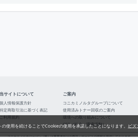
当サイトについて
ご案内
個人情報保護方針
コニカミノルタグループについて
特定商取引法に基づく表記
使用済みトナー回収のご案内
ご利用規約
環境への取り組みについて
CSR（社会・環境活動）
トの使用を続けることでCookieの使用を承諾したことになります。
ビズ
コニカミノルタジャパン（株）は事業者向けの商品・サービスの情報を提供しております