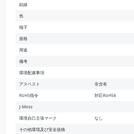
結線
色
端子
規格
用途
備考
環境配慮事項
アスベスト
非含有
RoHS指令
対応RoHS6
J-Moss
環境自己主張マーク
なし
その他環境及び安全規格