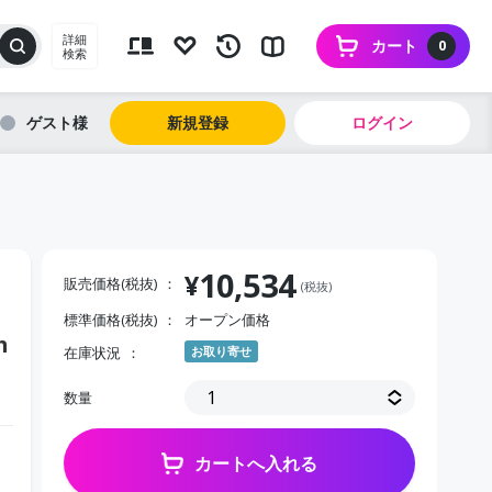
詳細
カート
0
検索
ゲスト
新規登録
ログイン
10,534
¥
販売価格(税抜)
(税抜)
標準価格(税抜)
オープン価格
m
在庫状況
お取り寄せ
数量
カートへ入れる