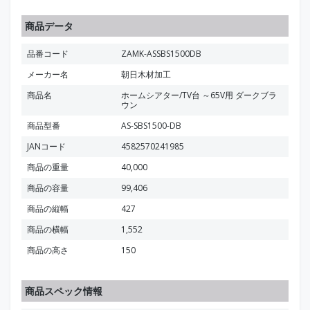
商品データ
品番コード
ZAMK-ASSBS1500DB
メーカー名
朝日木材加工
商品名
ホームシアター/TV台 ～65V用 ダークブラ
ウン
商品型番
AS-SBS1500-DB
JANコード
4582570241985
商品の重量
40,000
商品の容量
99,406
商品の縦幅
427
商品の横幅
1,552
商品の高さ
150
商品スペック情報