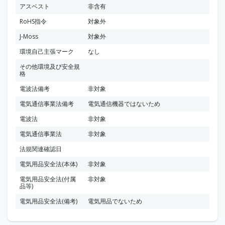
アスベスト
非含有
RoHS指令
対象外
J-Moss
対象外
環境自己主張マーク
なし
その他環境及び安全規
格
電波法備考
非対象
電気通信事業法備考
電気通信機器ではないため
電波法
非対象
電気通信事業法
非対象
法規関連確認日
電気用品安全法(本体)
非対象
電気用品安全法(付属
非対象
品等)
電気用品安全法(備考)
電気用品でないため