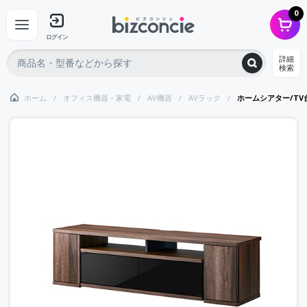
0
ログイン
詳細
検索
ホーム
オフィス機器・家電
AV機器
AVラック
ホームシアター/TV