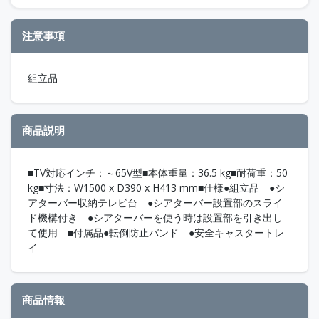
注意事項
組立品
商品説明
■TV対応インチ：～65V型■本体重量：36.5 kg■耐荷重：50
kg■寸法：W1500 x D390 x H413 mm■仕様●組立品 ●シ
アターバー収納テレビ台 ●シアターバー設置部のスライ
ド機構付き ●シアターバーを使う時は設置部を引き出し
て使用 ■付属品●転倒防止バンド ●安全キャスタートレ
イ
商品情報