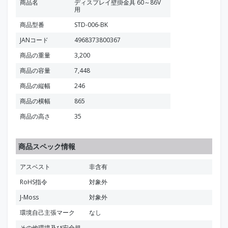
商品名
ディスプレイ壁掛金具 60～86V
用
商品型番
STD-006-BK
JANコード
4968373800367
商品の重量
3,200
商品の容量
7,448
商品の縦幅
246
商品の横幅
865
商品の高さ
35
商品スペック情報
アスベスト
非含有
RoHS指令
対象外
J-Moss
対象外
環境自己主張マーク
なし
その他環境及び安全規