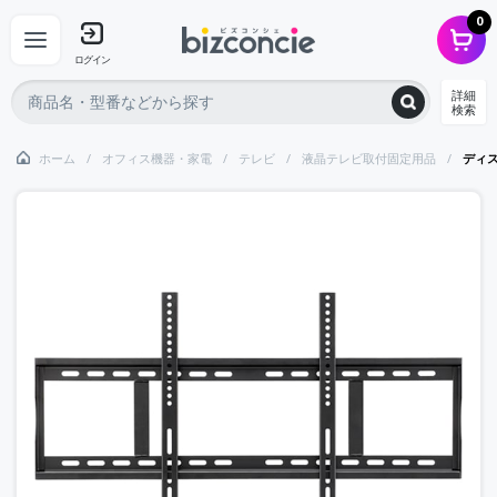
0
ログイン
詳細
検索
ホーム
オフィス機器・家電
テレビ
液晶テレビ取付固定用品
ディス