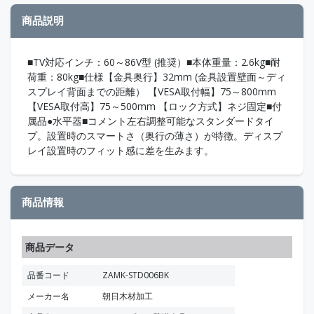
商品説明
■TV対応インチ：60～86V型 (推奨）■本体重量：2.6kg■耐
荷重：80kg■仕様【金具奥行】32mm (金具設置壁面～ディ
スプレイ背面までの距離） 【VESA取付幅】75～800mm
【VESA取付高】75～500mm 【ロック方式】ネジ固定■付
属品●水平器■コメント左右調整可能なスタンダードタイ
プ。設置時のスマートさ（奥行の薄さ）が特徴。ディスプ
レイ設置時のフィット感に差を生みます。
商品情報
商品データ
品番コード
ZAMK-STD006BK
メーカー名
朝日木材加工