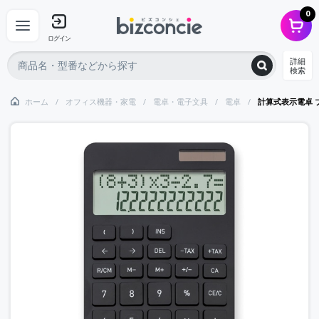
0
ログイン
詳細
検索
ホーム
オフィス機器・家電
電卓・電子文具
電卓
計算式表示電卓 