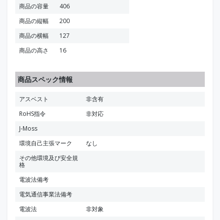
商品の容量
406
商品の縦幅
200
商品の横幅
127
商品の高さ
16
商品スペック情報
アスベスト
非含有
RoHS指令
非対応
J-Moss
環境自己主張マーク
なし
その他環境及び安全規
格
電波法備考
電気通信事業法備考
電波法
非対象