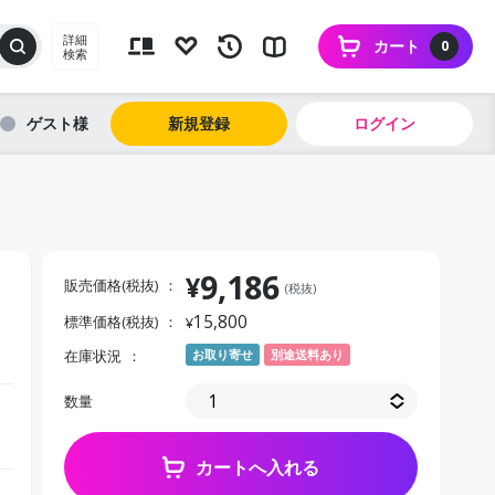
詳細
カート
0
検索
ゲスト
新規登録
ログイン
9,186
¥
販売価格(税抜)
(税抜)
15,800
標準価格(税抜)
¥
在庫状況
お取り寄せ
別途送料あり
数量
カートへ入れる