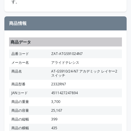
す。
商品情報
商品データ
品番コード
ZAT-ATGS91024N7
メーカー名
アライドテレシス
商品名
AT-GS910/24-N7 アカデミック レイヤー2
スイッチ
商品型番
2332RN7
JANコード
4511427247894
商品の重量
3,700
商品の容量
25,167
商品の縦幅
399
商品の横幅
435