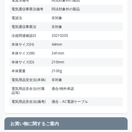
電波法備考
同法対象外の製品
電気通信事業法備考
同法対象外の製品
電波法
非対象
電気通信事業法
非対象
法規関連確認日
20210203
本体サイズ(H)
44mm
本体サイズ(W)
341mm
本体サイズ(D)
210mm
本体重量
2100g
電気用品安全法(本体)
非対象
電気用品安全法(付属
適合/例外承認
品等)
電気用品安全法(備考)
適合：AC電源ケーブル
お買い物に関するご案内