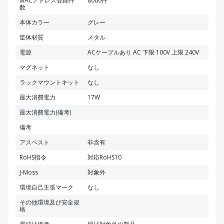
MACアドレス登録件
8000件
数
本体カラー
グレー
筐体材質
メタル
電源
ACケーブルあり AC 下限 100V 上限 240V
マグネット
なし
ラックマウントキット
なし
最大消費電力
17W
最大消費電力(備考)
備考
アスベスト
非含有
RoHS指令
対応RoHS10
J-Moss
対象外
環境自己主張マーク
なし
その他環境及び安全規
格