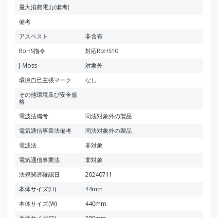
最大消費電力(備考)
備考
アスベスト
非含有
RoHS指令
対応RoHS10
J-Moss
対象外
環境自己主張マーク
なし
その他環境及び安全規
格
電波法備考
同法対象外の製品
電気通信事業法備考
同法対象外の製品
電波法
非対象
電気通信事業法
非対象
法規関連確認日
20240711
本体サイズ(H)
44mm
本体サイズ(W)
440mm