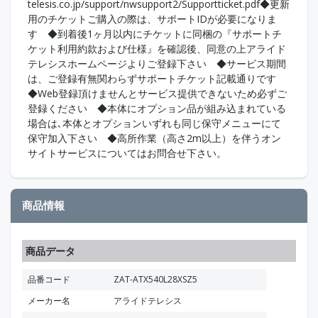
telesis.co.jp/support/nwsupport2/Supportticket.pdf◆更新
用のチケットご購入の際は、サポートIDが必要になりま
す ◆到着後1ヶ月以内にチケットに同梱の『サポートチ
ケット利用約款および仕様』を確認後、同意の上アライド
テレシスホームページよりご登録下さい ◆サービス期間
は、ご登録有無関わらずサポートチケット記載通りです
◆Web登録頂けませんとサービス提供できないため必ずご
登録ください ◆本体にオプション品が組み込まれている
場合は､本体とオプションいずれも同じ保守メニューにて
保守加入下さい ◆高所作業（高さ2m以上）を伴うオン
サイトサービスについてはお問合せ下さい。
商品情報
商品データ
品番コード
ZAT-ATX540L28XSZ5
メーカー名
アライドテレシス