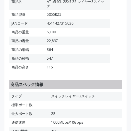
商品名
AT-x540L-28XS-Z5 レイヤー3スイッ
チ
商品型番
5055RZ5
JANコード
4511427315036
商品の重量
5,100
商品の容量
22,897
商品の縦幅
364
商品の横幅
547
商品の高さ
115
商品スペック情報
タイプ
スイッチレイヤー3スイッチ
標準ポート数
最大ポート数
28
通信速度
1000Mbps/10Gbps