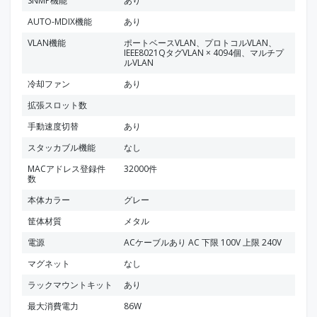
SNMP機能
あり
AUTO-MDIX機能
あり
VLAN機能
ポートベースVLAN、プロトコルVLAN、
IEEE8021QタグVLAN × 4094個、マルチプ
ルVLAN
冷却ファン
あり
拡張スロット数
手動速度切替
あり
スタッカブル機能
なし
MACアドレス登録件
32000件
数
本体カラー
グレー
筐体材質
メタル
電源
ACケーブルあり AC 下限 100V 上限 240V
マグネット
なし
ラックマウントキット
あり
最大消費電力
86W