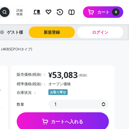
詳細
カート
0
検索
ゲスト
新規登録
ログイン
4K対応POHタイプ)
53,083
¥
販売価格(税抜)
(税抜)
標準価格(税抜)
オープン価格
ラ
在庫状況
お取り寄せ
数量
カートへ入れる