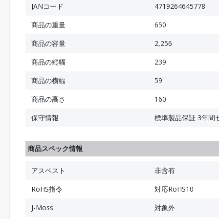
JANコード
4719264645778
商品の重量
650
商品の容量
2,256
商品の縦幅
239
商品の横幅
59
商品の高さ
160
保守情報
標準製品保証 3年間
商品スペック情報
アスベスト
非含有
RoHS指令
対応RoHS10
J-Moss
対象外