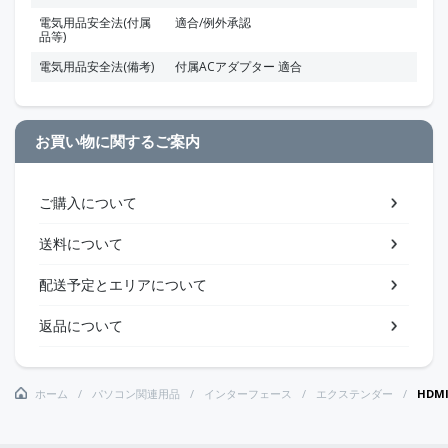
電気用品安全法(付属
適合/例外承認
品等)
電気用品安全法(備考)
付属ACアダプター 適合
お買い物に関するご案内
ご購入について
送料について
配送予定とエリアについて
返品について
ホーム
パソコン関連用品
インターフェース
エクステンダー
HDM