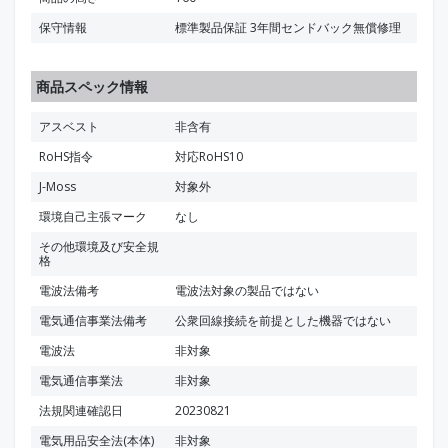
保守情報
標準製品保証 3年間センドバック無償修理
商品スペック情報
アスベスト
非含有
RoHS指令
対応RoHS10
J-Moss
対象外
環境自己主張マーク
なし
その他環境及び安全規
格
電波法備考
電波法対象の製品ではない
電気通信事業法備考
公衆回線接続を前提とした機器ではない
電波法
非対象
電気通信事業法
非対象
法規関連確認日
20230821
電気用品安全法(本体)
非対象