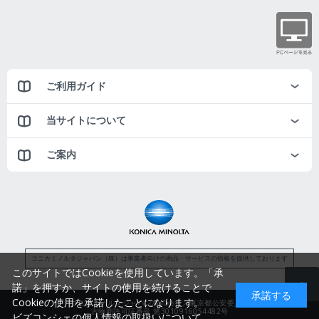
ご利用ガイド
当サイトについて
ご案内
コニカミノルタジャパン（株）は事業者向けの商品・サービスの情報を提供しております
このサイトではCookieを使用しています。「承
諾」を押すか、サイトの使用を続けることで
承諾する
Cookieの使用を承諾したことになります。
コニカミノルタジャパン株式会社／東京都公安委員会
古物商許可証番号 第3010916054482号
ビズコンシェの個人情報の取扱いについて