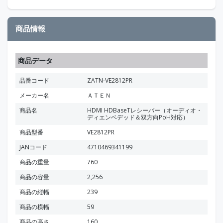
商品情報
商品データ
品番コード
ZATN-VE2812PR
メーカー名
ＡＴＥＮ
商品名
HDMI HDBaseTレシーバー（オーディオ・
ディエンベデッド＆双方向PoH対応）
商品型番
VE2812PR
JANコード
4710469341199
商品の重量
760
商品の容量
2,256
商品の縦幅
239
商品の横幅
59
商品の高さ
160