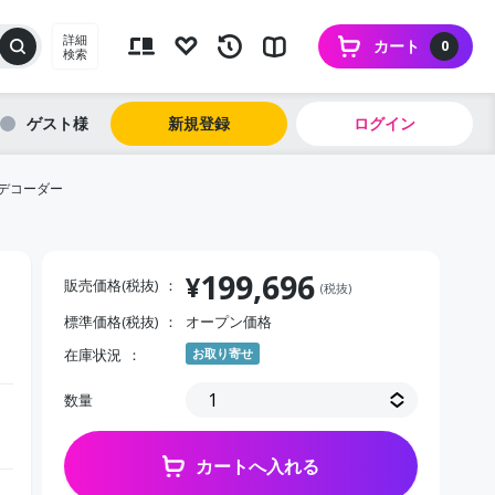
詳細
カート
0
検索
ゲスト
新規登録
ログイン
デコーダー
199,696
¥
販売価格(税抜)
(税抜)
標準価格(税抜)
オープン価格
在庫状況
お取り寄せ
数量
カートへ入れる