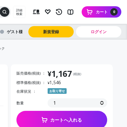
詳細
カート
0
検索
ゲスト
新規登録
ログイン
ラック
1,167
¥
販売価格(税抜)
(税抜)
1,546
標準価格(税抜)
¥
在庫状況
お取り寄せ
数量
カートへ入れる