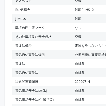
アスベスト
空欄
RoHS指令
対応RoHS10
J-Moss
対応
環境自己主張マーク
なし
その他環境及び安全規格
空欄
電波法備考
電波を発しないもし
電気通信事業法備考
公衆回線に直接接続
電波法
非対象
電気通信事業法
非対象
法規関連確認日
20200714
電気用品安全法(本体)
非対象
電気用品安全法(付属品等)
非対象