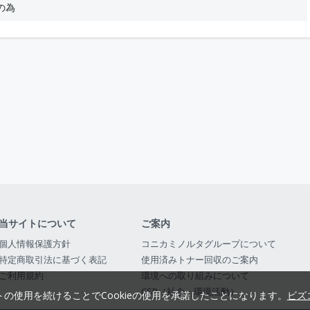
の為
当サイトについて
ご案内
個人情報保護方針
コニカミノルタグループについて
特定商取引法に基づく表記
使用済みトナー回収のご案内
ご利用規約
環境への取り組みについて
CSR（社会・環境活動）
トの使用を続けることでCookieの使用を承諾したことになります。
ビズ