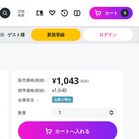
詳細
カート
0
検索
ゲスト
新規登録
ログイン
1,043
¥
販売価格(税抜)
(税抜)
1,640
標準価格(税抜)
¥
在庫状況
お取り寄せ
数量
カートへ入れる