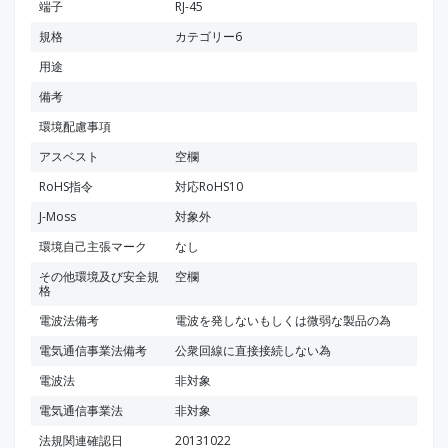
端子
RJ-45
規格
カテゴリー6
用途
備考
環境配慮事項
アスベスト
空欄
RoHS指令
対応RoHS10
J-Moss
対象外
環境自己主張マーク
なし
その他環境及び安全規
空欄
格
電波法備考
電波を発しないもしくは微弱な製品の為
電気通信事業法備考
公衆回線に直接接続しない為
電波法
非対象
電気通信事業法
非対象
法規関連確認日
20131022