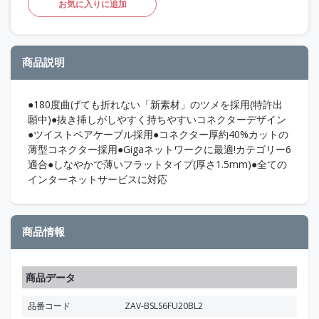
お気に入りに追加
商品説明
●180度曲げても折れない「新素材」のツメを採用(特許出
願中)●抜き挿しがしやすく持ちやすいコネクターデザイン
●ツイストペアケーブル採用●コネクター厚約40%カットの
薄型コネクター採用●Gigaネットワークに最適!カテゴリー6
適合●しなやかで薄いフラットタイプ(厚さ1.5mm)●全ての
インターネットサービスに対応
商品情報
商品データ
品番コード
ZAV-BSLS6FU20BL2