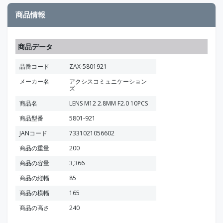
商品情報
商品データ
品番コード
ZAX-5801921
メーカー名
アクシスコミュニケーション
ズ
商品名
LENS M12 2.8MM F2.0 10PCS
商品型番
5801-921
JANコード
7331021056602
商品の重量
200
商品の容量
3,366
商品の縦幅
85
商品の横幅
165
商品の高さ
240