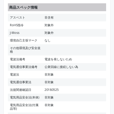
商品スペック情報
アスベスト
非含有
RoHS指令
対象外
J-Moss
対象外
環境自己主張マーク
なし
その他環境及び安全規
格
電波法備考
電波を発しないため
電気通信事業法備考
公衆回線に接続しない為
電波法
非対象
電気通信事業法
非対象
法規関連確認日
20180525
電気用品安全法(本体)
非対象
電気用品安全法(付属
非対象
品等)