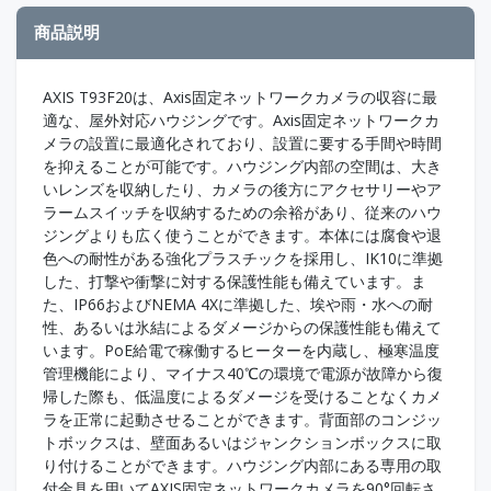
商品説明
AXIS T93F20は、Axis固定ネットワークカメラの収容に最
適な、屋外対応ハウジングです。Axis固定ネットワークカ
メラの設置に最適化されており、設置に要する手間や時間
を抑えることが可能です。ハウジング内部の空間は、大き
いレンズを収納したり、カメラの後方にアクセサリーやア
ラームスイッチを収納するための余裕があり、従来のハウ
ジングよりも広く使うことができます。本体には腐食や退
色への耐性がある強化プラスチックを採用し、IK10に準拠
した、打撃や衝撃に対する保護性能も備えています。ま
た、IP66およびNEMA 4Xに準拠した、埃や雨・水への耐
性、あるいは氷結によるダメージからの保護性能も備えて
います。PoE給電で稼働するヒーターを内蔵し、極寒温度
管理機能により、マイナス40℃の環境で電源が故障から復
帰した際も、低温度によるダメージを受けることなくカメ
ラを正常に起動させることができます。背面部のコンジッ
トボックスは、壁面あるいはジャンクションボックスに取
り付けることができます。ハウジング内部にある専用の取
付金具を用いてAXIS固定ネットワークカメラを90°回転さ