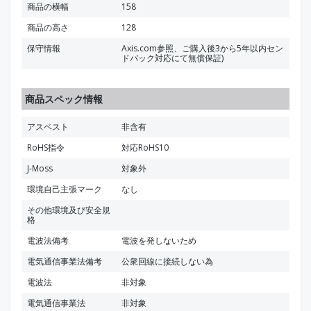
商品の横幅
158
商品の高さ
128
保守情報
Axis.com参照、ご購入後3から5年以内セン
ドバック対応にて無償保証)
商品スペック情報
アスベスト
非含有
RoHS指令
対応RoHS10
J-Moss
対象外
環境自己主張マーク
なし
その他環境及び安全規
格
電波法備考
電波を発しないため
電気通信事業法備考
公衆回線に接続しない為
電波法
非対象
電気通信事業法
非対象