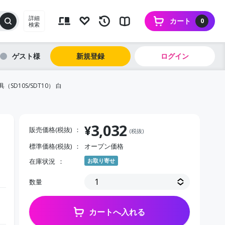
詳細
カート
0
検索
ゲスト
新規登録
ログイン
D10S/SDT10） 白
3,032
¥
販売価格(税抜)
(税抜)
標準価格(税抜)
オープン価格
在庫状況
お取り寄せ
数量
カートへ入れる