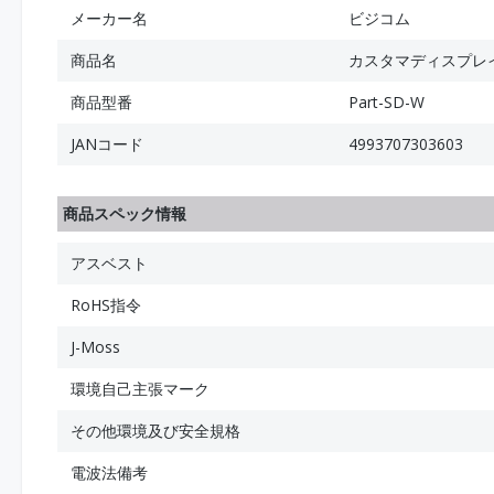
メーカー名
ビジコム
商品名
カスタマディスプレイ取
商品型番
Part-SD-W
JANコード
4993707303603
商品スペック情報
アスベスト
RoHS指令
J-Moss
環境自己主張マーク
その他環境及び安全規格
電波法備考