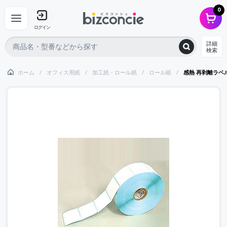
0
ログイン
詳細
検索
ホーム
オフィス用紙
加工紙・ロール紙
ロール紙
感熱 再剥離ラベル