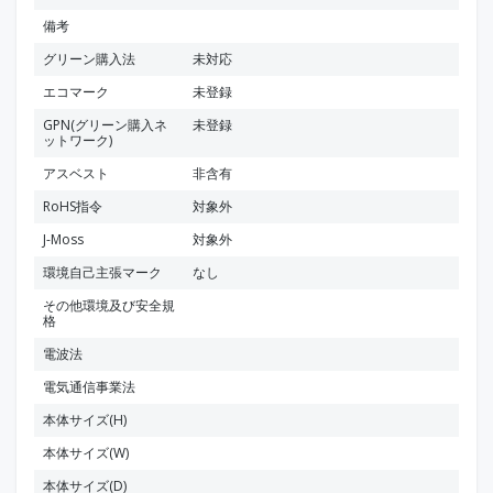
備考
グリーン購入法
未対応
エコマーク
未登録
GPN(グリーン購入ネ
未登録
ットワーク)
アスベスト
非含有
RoHS指令
対象外
J-Moss
対象外
環境自己主張マーク
なし
その他環境及び安全規
格
電波法
電気通信事業法
本体サイズ(H)
本体サイズ(W)
本体サイズ(D)