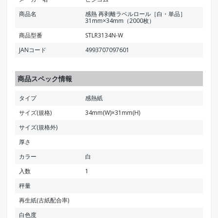
商品名
感熱 再剥離ラベルロール［白・単品］
31mm×34mm（2000枚）
商品型番
STLR3134N-W
JANコード
4993707097601
商品スペック情報
タイプ
感熱紙
サイズ(規格)
34mm(W)×31mm(H)
サイズ(規格外)
厚さ
カラー
白
入数
1
秤量
再生紙(古紙配合率)
白色度