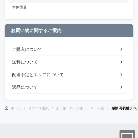
本体重量
お買い物に関するご案内
ご購入について
送料について
配送予定とエリアについて
返品について
ホーム
オフィス用紙
加工紙・ロール紙
ロール紙
感熱 再剥離ラベル