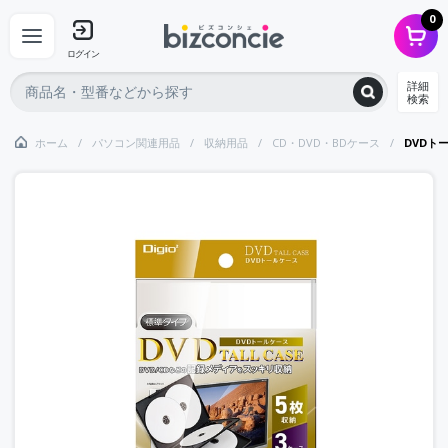
0
ログイン
詳細
検索
ホーム
パソコン関連用品
収納用品
CD・DVD・BDケース
DVDト