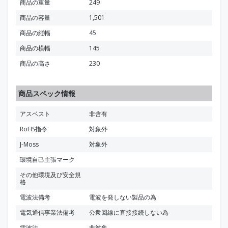
商品の重量
249
商品の容量
1,501
商品の縦幅
45
商品の横幅
145
商品の高さ
230
商品スペック情報
アスベスト
非含有
RoHS指令
対象外
J-Moss
対象外
環境自己主張マーク
その他環境及び安全規
格
電波法備考
電波を発しない製品の為
電気通信事業法備考
公衆回線に直接接続しない為
電波法
非対象