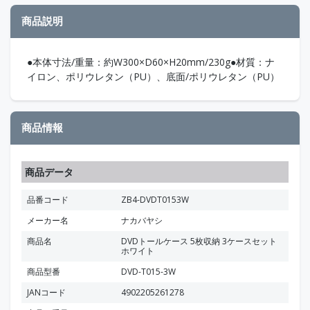
商品説明
●本体寸法/重量：約W300×D60×H20mm/230g●材質：ナ
イロン、ポリウレタン（PU）、底面/ポリウレタン（PU）
商品情報
商品データ
品番コード
ZB4-DVDT0153W
メーカー名
ナカバヤシ
商品名
DVDトールケース 5枚収納 3ケースセット
ホワイト
商品型番
DVD-T015-3W
JANコード
4902205261278