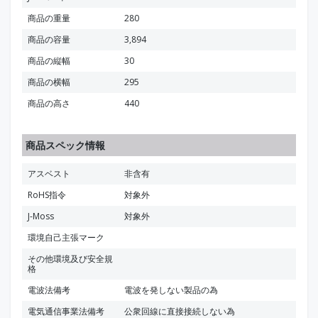
商品の重量
280
商品の容量
3,894
商品の縦幅
30
商品の横幅
295
商品の高さ
440
商品スペック情報
アスベスト
非含有
RoHS指令
対象外
J-Moss
対象外
環境自己主張マーク
その他環境及び安全規
格
電波法備考
電波を発しない製品の為
電気通信事業法備考
公衆回線に直接接続しない為