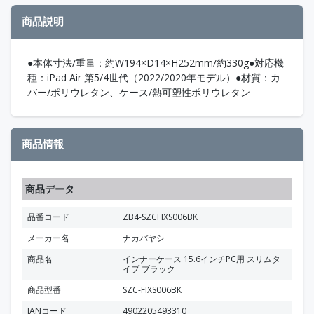
商品説明
●本体寸法/重量：約W194×D14×H252mm/約330g●対応機
種：iPad Air 第5/4世代（2022/2020年モデル）●材質：カ
バー/ポリウレタン、ケース/熱可塑性ポリウレタン
商品情報
商品データ
品番コード
ZB4-SZCFIXS006BK
メーカー名
ナカバヤシ
商品名
インナーケース 15.6インチPC用 スリムタ
イプ ブラック
商品型番
SZC-FIXS006BK
JANコード
4902205493310