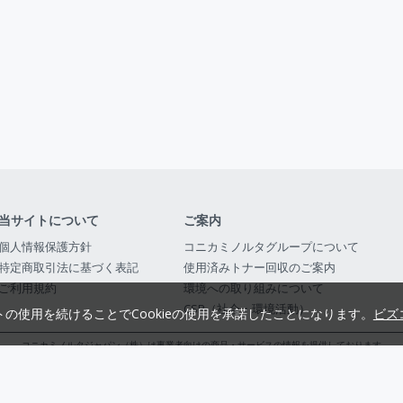
当サイトについて
ご案内
個人情報保護方針
コニカミノルタグループについて
特定商取引法に基づく表記
使用済みトナー回収のご案内
ご利用規約
環境への取り組みについて
CSR（社会・環境活動）
トの使用を続けることでCookieの使用を承諾したことになります。
ビズ
コニカミノルタジャパン（株）は事業者向けの商品・サービスの情報を提供しております
コニカミノルタジャパン株式会社／東京都公安委員会 古物商許可証番号 第3010916054482
© 2014-
2026
KONICA MINOLTA JAPAN, INC.