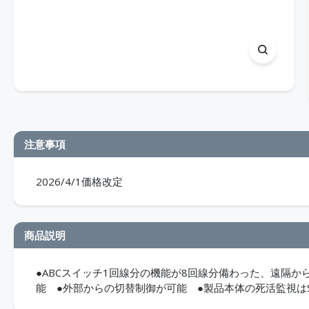
注意事項
2026/4/1価格改定
商品説明
●ABCスイッチ1回線分の機能が8回線分備わった、遠隔か
能 ●外部からの切替制御が可能 ●製品本体の死活監視はSN