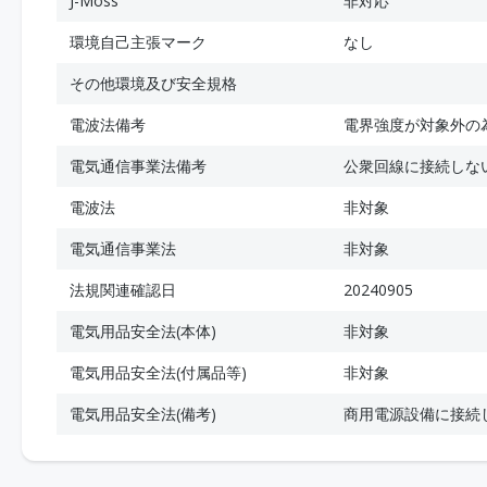
J-Moss
非対応
環境自己主張マーク
なし
その他環境及び安全規格
電波法備考
電界強度が対象外の
電気通信事業法備考
公衆回線に接続しな
電波法
非対象
電気通信事業法
非対象
法規関連確認日
20240905
電気用品安全法(本体)
非対象
電気用品安全法(付属品等)
非対象
電気用品安全法(備考)
商用電源設備に接続