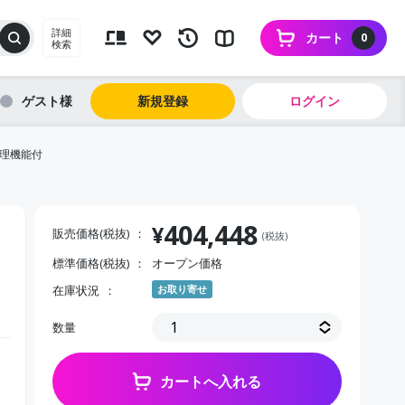
詳細
カート
0
検索
ゲスト
新規登録
ログイン
管理機能付
404,448
¥
販売価格(税抜)
(税抜)
標準価格(税抜)
オープン価格
在庫状況
お取り寄せ
数量
カートへ入れる