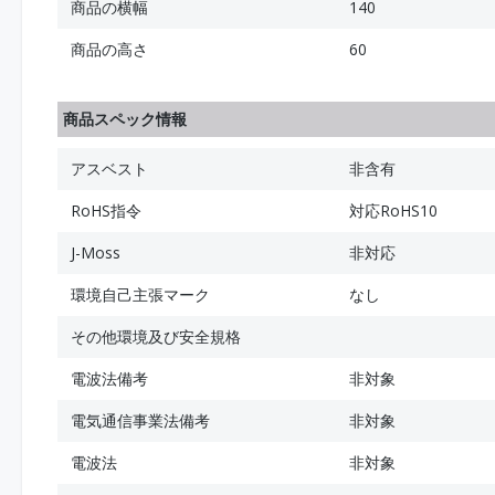
商品の横幅
140
商品の高さ
60
商品スペック情報
アスベスト
非含有
RoHS指令
対応RoHS10
J-Moss
非対応
環境自己主張マーク
なし
その他環境及び安全規格
電波法備考
非対象
電気通信事業法備考
非対象
電波法
非対象