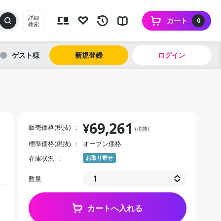
詳細
カート
0
検索
ゲスト
新規登録
ログイン
69,261
¥
販売価格(税抜)
(税抜)
標準価格(税抜)
オープン価格
在庫状況
お取り寄せ
数量
カートへ入れる