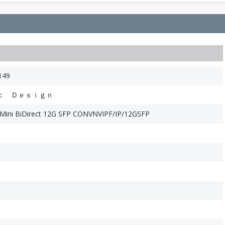
149
ｃ Ｄｅｓｉｇｎ
 Mini BiDirect 12G SFP CONVNVIPF/IP/12GSFP