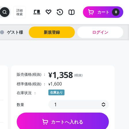
詳細
カート
0
検索
ゲスト
新規登録
ログイン
1,358
¥
販売価格(税抜)
(税抜)
1,600
標準価格(税抜)
¥
在庫状況
在庫あり
数量
カートへ入れる