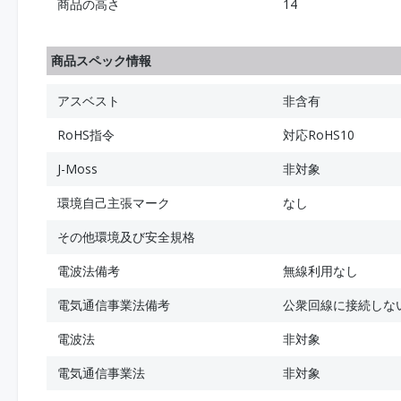
商品の高さ
14
商品スペック情報
アスベスト
非含有
RoHS指令
対応RoHS10
J-Moss
非対象
環境自己主張マーク
なし
その他環境及び安全規格
電波法備考
無線利用なし
電気通信事業法備考
公衆回線に接続しな
電波法
非対象
電気通信事業法
非対象