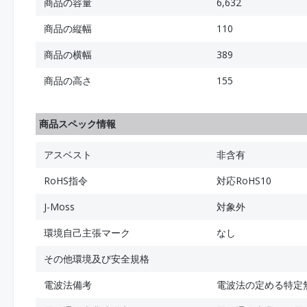
商品の容量
6,632
商品の縦幅
110
商品の横幅
389
商品の高さ
155
商品スペック情報
アスベスト
非含有
RoHS指令
対応RoHS10
J-Moss
対象外
環境自己主張マーク
なし
その他環境及び安全規格
電波法備考
電波法の定める特定