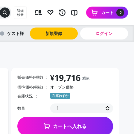
詳細
カート
0
検索
ゲスト
新規登録
ログイン
19,716
¥
販売価格(税抜)
(税抜)
標準価格(税抜)
オープン価格
在庫状況
在庫わずか
数量
カートへ入れる