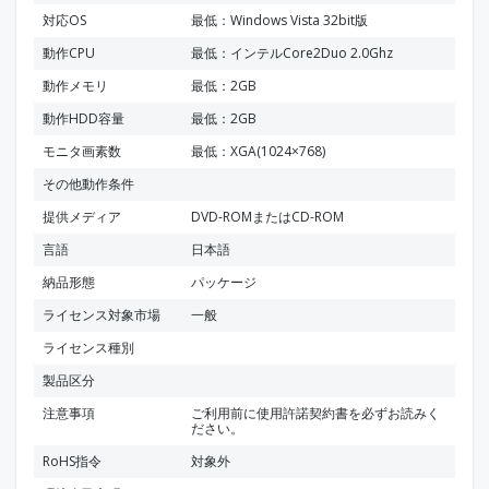
対応OS
最低：Windows Vista 32bit版
動作CPU
最低：インテルCore2Duo 2.0Ghz
動作メモリ
最低：2GB
動作HDD容量
最低：2GB
モニタ画素数
最低：XGA(1024×768)
その他動作条件
提供メディア
DVD-ROMまたはCD-ROM
言語
日本語
納品形態
パッケージ
ライセンス対象市場
一般
ライセンス種別
製品区分
注意事項
ご利用前に使用許諾契約書を必ずお読みく
ださい。
RoHS指令
対象外