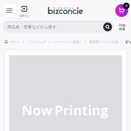
0
ログイン
詳細
検索
ホーム
ソフトウェア
パッケージ（新規）
業務用ソフトその他
どっ