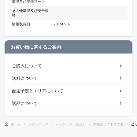
環境自己主張マーク
その他環境及び安全規
格
情報取得日
20150902
お買い物に関するご案内
ご購入について
送料について
配送予定とエリアについて
返品について
ホーム
ソフトウェア
パッケージ（新規）
業務用ソフトその他
どっ