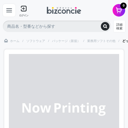
0
ログイン
詳細
検索
ホーム
ソフトウェア
パッケージ（新規）
業務用ソフトその他
どっ