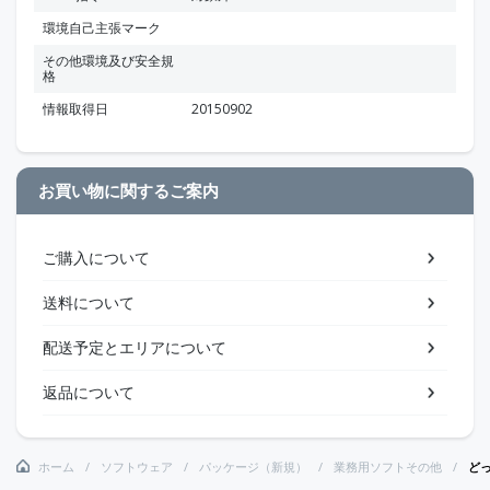
環境自己主張マーク
その他環境及び安全規
格
情報取得日
20150902
お買い物に関するご案内
ご購入について
送料について
配送予定とエリアについて
返品について
ホーム
ソフトウェア
パッケージ（新規）
業務用ソフトその他
どっ