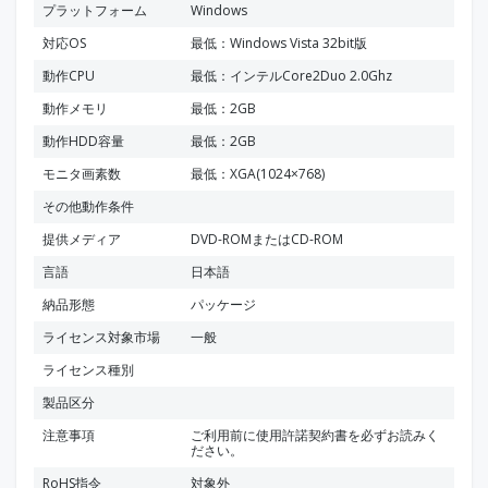
プラットフォーム
Windows
対応OS
最低：Windows Vista 32bit版
動作CPU
最低：インテルCore2Duo 2.0Ghz
動作メモリ
最低：2GB
動作HDD容量
最低：2GB
モニタ画素数
最低：XGA(1024×768)
その他動作条件
提供メディア
DVD-ROMまたはCD-ROM
言語
日本語
納品形態
パッケージ
ライセンス対象市場
一般
ライセンス種別
製品区分
注意事項
ご利用前に使用許諾契約書を必ずお読みく
ださい。
RoHS指令
対象外