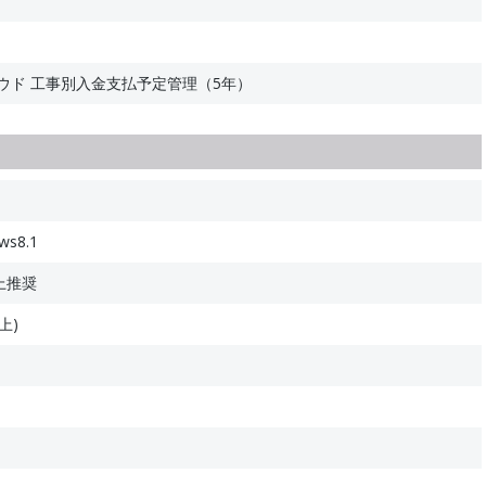
ウド 工事別入金支払予定管理（5年）
ws8.1
以上推奨
上)