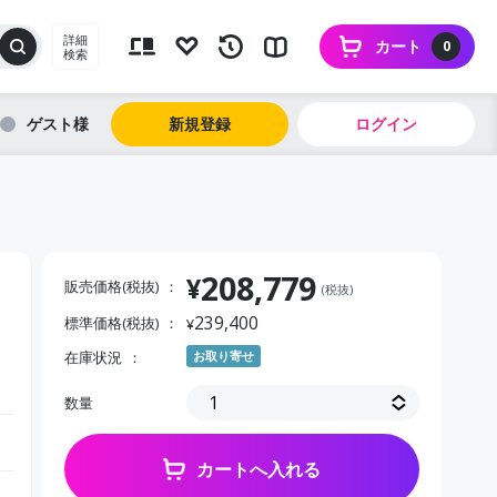
詳細
カート
0
検索
ゲスト
新規登録
ログイン
208,779
¥
販売価格(税抜)
(税抜)
239,400
標準価格(税抜)
¥
在庫状況
お取り寄せ
数量
カートへ入れる