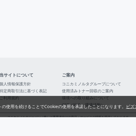
当サイトについて
ご案内
個人情報保護方針
コニカミノルタグループについて
特定商取引法に基づく表記
使用済みトナー回収のご案内
ご利用規約
環境への取り組みについて
CSR（社会・環境活動）
トの使用を続けることでCookieの使用を承諾したことになります。
ビズ
コニカミノルタジャパン（株）は事業者向けの商品・サービスの情報を提供しております
コニカミノルタジャパン株式会社／東京都公安委員会 古物商許可証番号 第3010916054482
© 2014-
2026
KONICA MINOLTA JAPAN, INC.