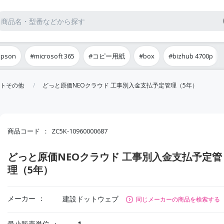
epson
#microsoft 365
#コピー用紙
#box
#bizhub 4700p
トその他
どっと原価NEOクラウド 工事別入金支払予定管理（5年）
商品コード
ZC5K-10960000687
どっと原価NEOクラウド 工事別入金支払予定管
理（5年）
メーカー
建設ドットウェブ
同じメーカーの商品を検索する
最小販売単位
1