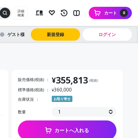
詳細
カート
0
検索
ゲスト
新規登録
ログイン
355,813
¥
販売価格(税抜)
(税抜)
360,000
標準価格(税抜)
¥
在庫状況
お取り寄せ
数量
カートへ入れる