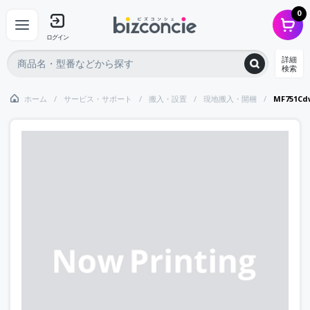
0
ログイン
詳細
検索
ホーム
サービス・サポート
搬入・設置
現地搬入・開梱
MF751C