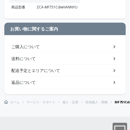
商品型番
ZCA-MF751CdwHANNYU
お買い物に関するご案内
ご購入について
送料について
配送予定とエリアについて
返品について
ホーム
サービス・サポート
搬入・設置
現地搬入・開梱
MF751C