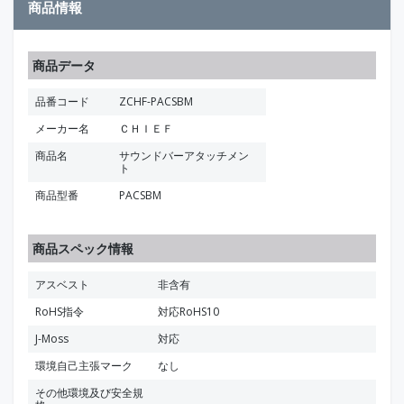
商品情報
商品データ
品番コード
ZCHF-PACSBM
メーカー名
ＣＨＩＥＦ
商品名
サウンドバーアタッチメン
ト
商品型番
PACSBM
商品スペック情報
アスベスト
非含有
RoHS指令
対応RoHS10
J-Moss
対応
環境自己主張マーク
なし
その他環境及び安全規