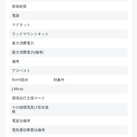
筐体材質
電源
マグネット
ラックマウントキット
最大消費電力
最大消費電力(備考)
備考
アスベスト
RoHS指令
対象外
J-Moss
環境自己主張マーク
その他環境及び安全規
格
電波法備考
電気通信事業法備考