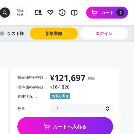
詳細
カート
0
検索
ゲスト
新規登録
ログイン
121,697
¥
販売価格(税抜)
(税抜)
164,820
標準価格(税抜)
¥
在庫状況
お取り寄せ
数量
カートへ入れる