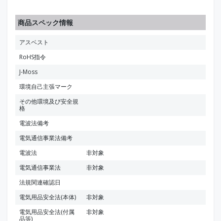
商品スペック情報
アスベスト
RoHS指令
J-Moss
環境自己主張マーク
その他環境及び安全規
格
電波法備考
電気通信事業法備考
電波法
非対象
電気通信事業法
非対象
法規関連確認日
電気用品安全法(本体)
非対象
電気用品安全法(付属
非対象
品等)