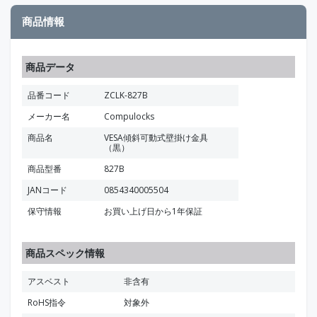
商品情報
商品データ
品番コード
ZCLK-827B
メーカー名
Compulocks
商品名
VESA傾斜可動式壁掛け金具
（黒）
商品型番
827B
JANコード
0854340005504
保守情報
お買い上げ日から1年保証
商品スペック情報
アスベスト
非含有
RoHS指令
対象外