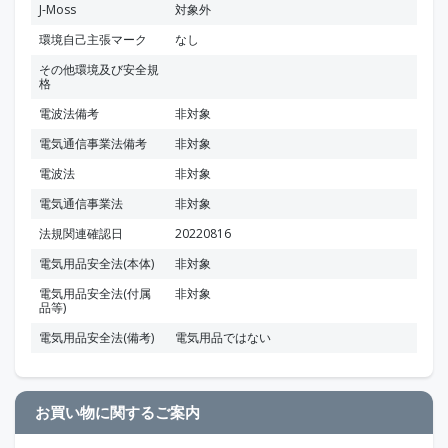
J-Moss
対象外
環境自己主張マーク
なし
その他環境及び安全規
格
電波法備考
非対象
電気通信事業法備考
非対象
電波法
非対象
電気通信事業法
非対象
法規関連確認日
20220816
電気用品安全法(本体)
非対象
電気用品安全法(付属
非対象
品等)
電気用品安全法(備考)
電気用品ではない
お買い物に関するご案内