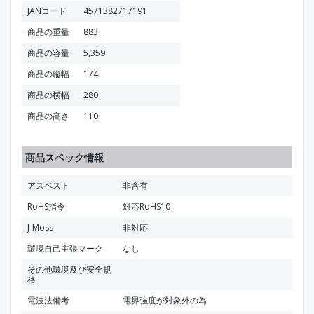
JANコード
4571382717191
商品の重量
883
商品の容量
5,359
商品の縦幅
174
商品の横幅
280
商品の高さ
110
商品スペック情報
アスベスト
非含有
RoHS指令
対応RoHS10
J-Moss
非対応
環境自己主張マーク
なし
その他環境及び安全規
格
電波法備考
電界強度が対象外の為