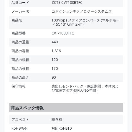
品番コード
ZCTS-CVT100BTFC
メーカー名
コネクションテクノロジーシステムズ
商品名
100Mbps メディアコンバータ (マルチモー
ド SC 1310nm 2km)
商品型番
CVT-100BTFC
商品の重量
440
商品の容量
1,836
商品の縦幅
120
商品の横幅
170
商品の高さ
90
保守情報
先出しセンドバック（保証期間：本体およ
び電源アダプタ購入後5年間）
商品スペック情報
アスベスト
非含有
RoHS指令
対応RoHS10