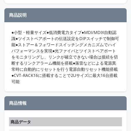
商品説明
●小型・軽量サイズ●低消費電力タイプ●MDI/MDIX自動認
識●ツイストペアポートの伝送設定をDIPスイッチで制御可
能●ストアー＆フォワードスイッチングメカニズムでハイ
パフォーマンスを実現●光ファイバとツイストペアポート
をモニタリングし、リンクが確立できない場合は接続を切
断するリンクアラーム機能を搭載●落雷などによる電源異
常時に自動的にリセットを行う電源自動リセット機能搭載
●CVT-RACK16に搭載することで2Uサイズに最大16台搭載
可能
商品情報
商品データ