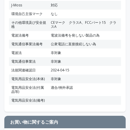
J-Moss
対応
環境自己主張マーク
なし
その他環境及び安全規
CEマーク クラスA、FCCパート15 クラ
格
スA
電波法備考
電波法備考を発しない製品の為
電気通信事業法備考
公衆電話に直接接続しない為
電波法
非対象
電気通信事業法
非対象
法規関連確認日
2024-04-15
電気用品安全法(本体)
非対象
電気用品安全法(付属
適合/例外承認
品等)
電気用品安全法(備考)
お買い物に関するご案内