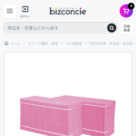
0
ログイン
詳細
検索
ホーム
オフィス機器・家電
その他家電
空気清浄機・加湿器・除湿器・