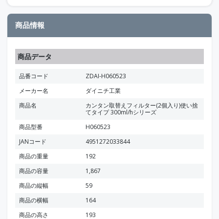
商品情報
商品データ
品番コード
ZDAI-H060523
メーカー名
ダイニチ工業
商品名
カンタン取替えフィルター(2個入り)使い捨
てタイプ 300ml/hシリーズ
商品型番
H060523
JANコード
4951272033844
商品の重量
192
商品の容量
1,867
商品の縦幅
59
商品の横幅
164
商品の高さ
193