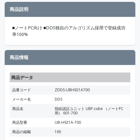
商品説明
■ノートPC向け ■DDS独自のアルゴリズム採用で登録成功
率100%
商品情報
商品データ
品番コード
ZDDS-UBH921A700
メーカー名
DDS
商品名
指紋認証ユニット UBF-cube （ノートPC
用） 601-700
商品型番
UB-H921A-700
商品の縦幅
165