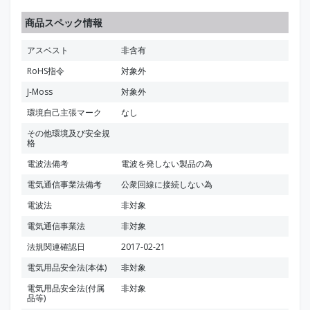
商品スペック情報
アスベスト
非含有
RoHS指令
対象外
J-Moss
対象外
環境自己主張マーク
なし
その他環境及び安全規
格
電波法備考
電波を発しない製品の為
電気通信事業法備考
公衆回線に接続しない為
電波法
非対象
電気通信事業法
非対象
法規関連確認日
2017-02-21
電気用品安全法(本体)
非対象
電気用品安全法(付属
非対象
品等)