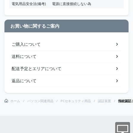
電気用品安全法(備考)
電源に直接接続しない為
お買い物に関するご案内
ご購入について
送料について
配送予定とエリアについて
返品について
ホーム
パソコン関連用品
PCセキュリティ用品
認証装置
指紋認証ユニ