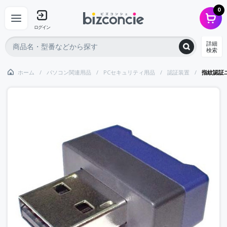
0
ログイン
詳細
検索
ホーム
パソコン関連用品
PCセキュリティ用品
認証装置
指紋認証ユニ